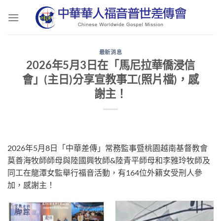
Skip
to
content
最新消息
2026年5月3日在「馬尼拉華僑浸信
會」(主日)分享宣教事工(照片檔)，感
謝主！
2026年5月8日「中華差傳」常務監事暨桃園越南基督教會
莫善海牧師師母與陸國興牧師&陸青平師母和李雅玲牧師及
同工在龍潭女監舉行福音活動，有164位外籍女受刑人參
加，感謝主！