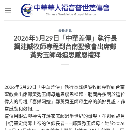
Skip
to
content
最新消息
2026年5月29日「中華差傳」執行長
龔建誠牧師專程到台南聖教會出席鄭
黃秀玉師母追思感恩禮拜
2026年5月29日「中華差傳」執行長龔建誠牧師專程到台南
聖教會出席鄭黃秀玉師母追思感恩禮拜，聽聞許多關於這位
偉大的母親「喜樂阿嬤」鄭黃秀玉師母生命的美好見證，非
常感動和敬佩……
這位用眼淚與禱告守護家庭超過半世紀的母親，在艱難歲月
中仍堅定倚靠上帝的信仰長者——鄭黃秀玉師母。她於2026