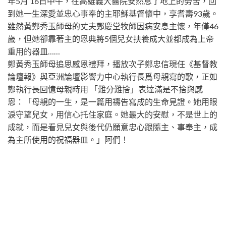
年5月 16日中午，在高雄義大醫院安然息了地上的勞苦，回
到她一生深愛並忠心事奉的主耶穌基督懷中，享耆壽93歲。
雖然黃鄭秀玉師母的丈夫鄭慶堂牧師因病安息主懷，年僅46
歲，但她卻靠著主的恩典將5個兒女扶養成大並都成為上帝
重用的器皿……
鄭黃秀玉師母追思感恩禮拜，播放次子鄭忠信現任《基督教
論壇報》與亞洲論壇影響力中心執行長爲母親寫的歌，正如
鄭執行長回憶母親時用 「難分難捨」表達滿是不捨與感
恩：「母親的一生，是一篇用禱告寫成的生命見證。她用眼
淚守望兒女，用信心托住家庭。她最大的安慰，不是世上的
成就，而是看見兒女與後代仍願意忠心跟隨主、事奉主，成
為主所使用的祝福器皿。」阿們！