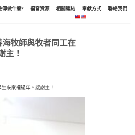
差傳做什麼?
福音資源
相關連結
奉獻方式
聯絡我們
莫善海牧師與牧者同工在
謝主！
學生來家裡過年。感謝主！