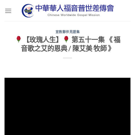
Skip
to
content
宣教夥伴見證集
【玫瑰人生】
第五十一集 《 福
音歌之艾的恩典 / 陳艾美 牧師 》