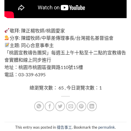
總瀏覽次數： 65 , 今日瀏覽次數：1
敬拜: 陳正楊牧師/桃園愛家
分享: 陳鐳牧師/中華差傳理事長/台灣揚名基督協會
主題: 同心合意事奉主
「桃園宣教禱告團契」每週五上午十點至十二點的宣教禱告
會實體和線上同步進行
地址：桃園市桃園區復興路110號15樓
電話：03-339-6395
總瀏覽次數： 65 , 今日瀏覽次數：1
This entry was posted in
禱告事工
. Bookmark the
permalink
.