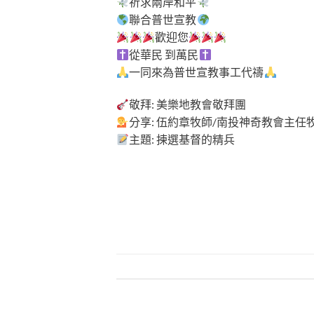
祈求兩岸和平
聯合普世宣教
歡迎您
從華民 到萬民
一同來為普世宣教事工代禱
敬拜: 美樂地教會敬拜團
分享: 伍約章牧師/南投神奇教會主任
主題: 揀選基督的精兵