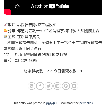
總瀏覽次數： 69 , 今日瀏覽次數：1
敬拜: 桃園福音隊/陳正楊牧師
分享: 傅芝莉宣教士/中華差傳理事/菲律賓團契關懷主責
主題: 在恩典中成長
「桃園宣教禱告團契」每週五上午十點至十二點的宣教禱告
會實體和線上同步進行
地址：桃園市桃園區復興路110號15樓
電話：03-339-6395
總瀏覽次數： 69 , 今日瀏覽次數：1
This entry was posted in
禱告事工
. Bookmark the
permalink
.