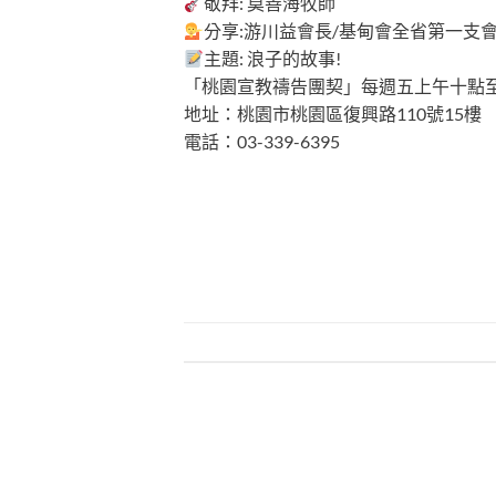
敬拜: 莫善海牧師
分享:游川益會長/基甸會全省第一支
主題: 浪子的故事!
「桃園宣教禱告團契」每週五上午十點
地址：桃園市桃園區復興路110號15樓
電話：03-339-6395