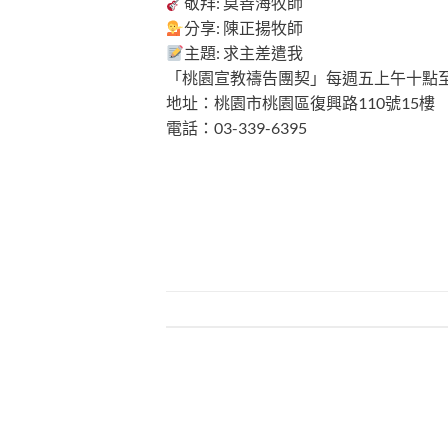
敬拜: 莫善海牧師
分享: 陳正揚牧師
主題: 求主差遣我
「桃園宣教禱告團契」每週五上午十點
地址：桃園市桃園區復興路110號15樓
電話：03-339-6395