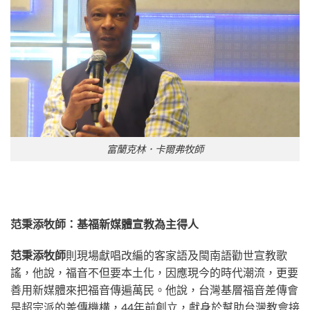
富蘭克林．卡爾弗牧師
范秉添牧師：基福新媒體宣教為主得人
范秉添牧師
則現場獻唱改編的客家語及閩南語勸世宣教歌
謠，他說，福音不但要本土化，因應現今的時代潮流，更要
善用新媒體來把福音傳遍萬民。他說，台灣基層福音差傳會
是超宗派的差傳機構，44年前創立，獻身於幫助台灣教會接