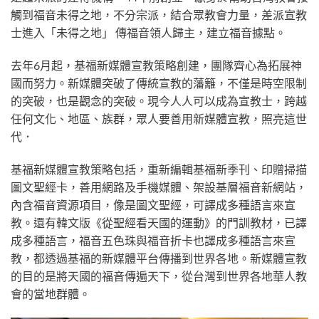
觸到福音未得之地，不分宗派，結合眾教會力量，差派宣教
士進入「未得之地」 傳福音領人歸主，建立福音據點。
去年6月起，基福新媒體宣教策略創建，團隊齊心為拓展神
國而努力。新媒體突破了傳統宣教的藩籬，不僅是時空限制
的突破，也是觀念的突破。現今人人可以成為宣教士，跨越
任何文化、地區、族群，眾人要善用新媒體宣教，照亮這世
代．
基福新媒體宣教策略包括，重新編輯基福新季刊、印贈掃描
圖文聖經卡，善用網路及手機媒體、架設基層福音新網站，
內含福音資源項目，像是圖文聖經，可譯成多種語言來宣
教。還有韓文版《從聖經看天國的運動》的門訓教材，已譯
成多種語言，福音五色珠與福音折卡也譯成多種語言來宣
教，都透過基福的新媒體平台傳播到世界各地。新媒體宣教
的目的是將天國的福音傳遍天下，從台灣到世界各地華人教
會的當地群體。