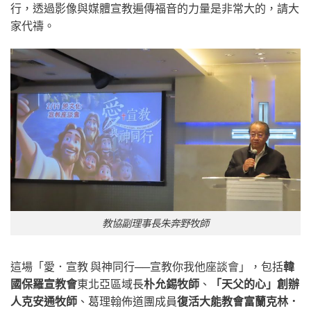
行，透過影像與媒體宣教遍傳福音的力量是非常大的，請大
家代禱。
教協副理事長朱奔野牧師
這場「愛．宣教 與神同行──宣教你我他座談會」，包括
韓
國保羅宣教會
東北亞區域長
朴允錫牧師
、
「天父的心」創辦
人克安通牧師
、葛理翰佈道團成員
復活大能教會富蘭克林．