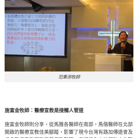
范秉添牧師
施富金牧師：醫療宣教是接觸人管道
施富金牧師則分享，從馬雅各醫師在南部，馬偕醫師在北部
開啟的醫療宣教佳美腳蹤，影響了現今台灣有路加傳道會及