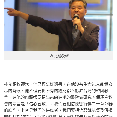
​ 朴允錫牧師
朴允錫牧師說，他已經寫好遺書，在他沒有生命氣息離世安
息的時候，他不但要把所有的錢財都奉獻給台灣的韓國教
會，連他的肉體都要捐出來給這地的醫院做研究。保羅宣教
會的宗旨是「信心宣教」，我們要相信使徒行傳二十章24節
的應許，上帝是我們的供應者，我們要相信耶穌基督及傳揚
耶穌基督的福音，採取絕對獻身、絕對禱告及絕對愛心的行