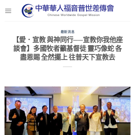
Skip
to
content
最新消息
【愛．宣教 與神同行──宣教你我他座
談會】多國牧者籲基督徒 靈巧像蛇 各
盡恩賜 全然擺上 往普天下宣教去