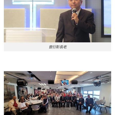
曾衍彰長老