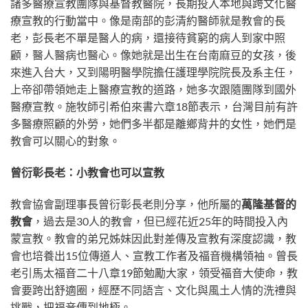
諸多醫療宣教團隊與基督教醫院，長期投入本地與跨文化醫
療宣教的行動當中。像是南部的彭清約醫師就是教會的長
老，彭長老不單是醫人的病，還接待貧窮的病人到家中照
顧，醫人醫病也醫心。像她就是出生在台南麻豆的女孩，後
來進入台大，又到陽明醫學院擔任護理學院院長及系主任，
上帝卻帶領她走上醫療宣教的道路，她多次跟隨團隊到國外
醫療宣教。施牧師引希伯來書六章18節表示，台灣目前有許
多醫療照顧的外勞，她們多半都是離鄉背井的女性，她們是
教會可以關心的對象。
曾衍彰長老：小教會也可以宣教
教會協會副理事長曾衍彰長老則分享，他所屬的
萬隆基督的
教會
，過去是30人的教會，但已經花近25年的時間投入內
蒙宣教。教會的弟兄姊妹因此對差傳及宣教有深度認識，教
會也培養出15位傳道人、宣教工作者及福音機構領袖。曾長
老引馬太福音二十八章19節勉勵大家，領受福音大使命，教
會要跨出舒適圈，經歷不同語言、文化與風土人情的洗禮與
挑戰，把福音傳到地極。