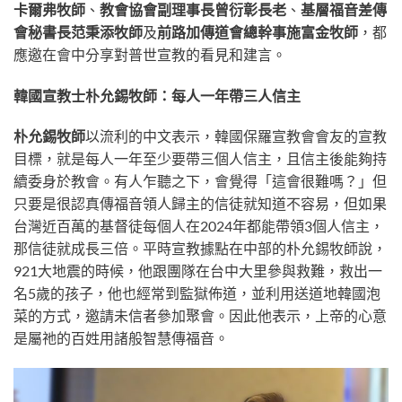
卡爾弗牧師
、
教會協會副理事長曾衍彰長老
、
基層福音差傳
會秘書長范秉添牧師
及
前路加傳道會總幹事施富金牧師
，都
應邀在會中分享對普世宣教的看見和建言。
韓國宣教士朴允錫牧師：每人一年帶三人信主
朴允錫牧師
以流利的中文表示，韓國保羅宣教會會友的宣教
目標，就是每人一年至少要帶三個人信主，且信主後能夠持
續委身於教會。有人乍聽之下，會覺得「這會很難嗎？」但
只要是很認真傳福音領人歸主的信徒就知道不容易，但如果
台灣近百萬的基督徒每個人在2024年都能帶領3個人信主，
那信徒就成長三倍。平時宣教據點在中部的朴允錫牧師說，
921大地震的時候，他跟團隊在台中大里參與救難，救出一
名5歲的孩子，他也經常到監獄佈道，並利用送道地韓國泡
菜的方式，邀請未信者參加聚會。因此他表示，上帝的心意
是屬祂的百姓用諸般智慧傳福音。