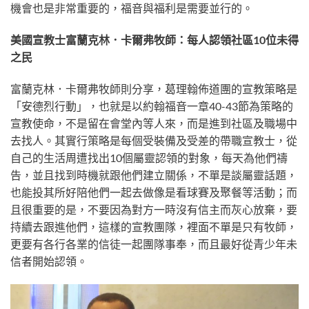
機會也是非常重要的，福音與福利是需要並行的。
美國宣教士富蘭克林．卡爾弗牧師：每人認領社區10位未得
之民
富蘭克林．卡爾弗牧師則分享，葛理翰佈道團的宣教策略是
「安德烈行動」，也就是以約翰福音一章40-43節為策略的
宣教使命，不是留在會堂內等人來，而是進到社區及職場中
去找人。其實行策略是每個受裝備及受差的帶職宣教士，從
自己的生活周遭找出10個屬靈認領的對象，每天為他們禱
告，並且找到時機就跟他們建立關係，不單是談屬靈話題，
也能投其所好陪他們一起去做像是看球賽及聚餐等活動；而
且很重要的是，不要因為對方一時沒有信主而灰心放棄，要
持續去跟進他們，這樣的宣教團隊，裡面不單是只有牧師，
更要有各行各業的信徒一起團隊事奉，而且最好從青少年未
信者開始認領。