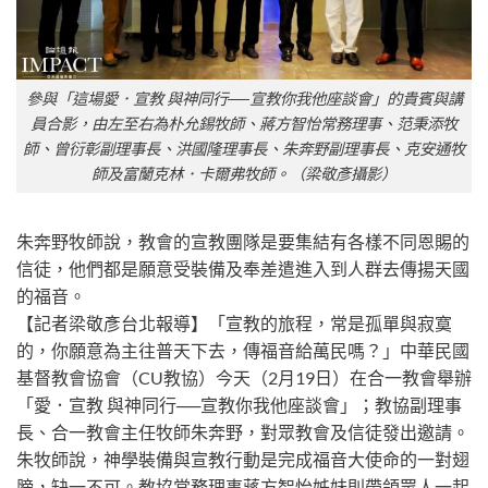
參與「這場愛．宣教 與神同行──宣教你我他座談會」的貴賓與講
員合影，由左至右為朴允錫牧師、蔣方智怡常務理事、范秉添牧
師、曾衍彰副理事長、洪國隆理事長、朱奔野副理事長、克安通牧
師及富蘭克林．卡爾弗牧師。（梁敬彥攝影）
朱奔野牧師說，教會的宣教團隊是要集結有各樣不同恩賜的
信徒，他們都是願意受裝備及奉差遣進入到人群去傳揚天國
的福音。
【記者梁敬彥台北報導】「宣教的旅程，常是孤單與寂寞
的，你願意為主往普天下去，傳福音給萬民嗎？」中華民國
基督教會協會（CU教協）今天（2月19日）在合一教會舉辦
「愛．宣教 與神同行──宣教你我他座談會」；教協副理事
長、合一教會主任牧師朱奔野，對眾教會及信徒發出邀請。
朱牧師說，神學裝備與宣教行動是完成福音大使命的一對翅
膀，缺一不可。教協常務理事蔣方智怡姊妹則帶領眾人一起