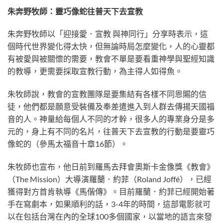
朱奔野牧師：靈巧像蛇往普天下去宣教
朱奔野牧師以「迎接愛．宣教 與神同行」分享時表示，這
個時代世界變化得太快，但無論時局怎麼變化，人的心靈都
有被愛與被關懷的需要，教會不單是要看重神學與聖經知識
的教導，更需要採取宣教行動，為主得人如得魚。
朱牧師說，教會的宣教團隊是要集結有各樣不同恩賜的信
徒，他們都是願意受裝備及奉差遣進入到人群去傳揚天國福
音的人。神量給每個人不同的才幹，很多人的專業身分是多
元的，身上有不同的名片，往普天下去宣教的行動是要靈巧
像蛇的（參馬太福音十章16節）。
朱牧師也宣布，他日前到羅馬去拜會奧斯卡金像獎《教會》
（The Mission）大導演羅蘭．約菲（Roland Joffé），已經
獲得對方首肯執導《馬偕傳》。目前羅蘭．約菲已經開始著
手在寫劇本，如果順利的話，3-4年的時間，這部電影就可
以在包括台灣在內的全球100多個國家，以當地的語言來發