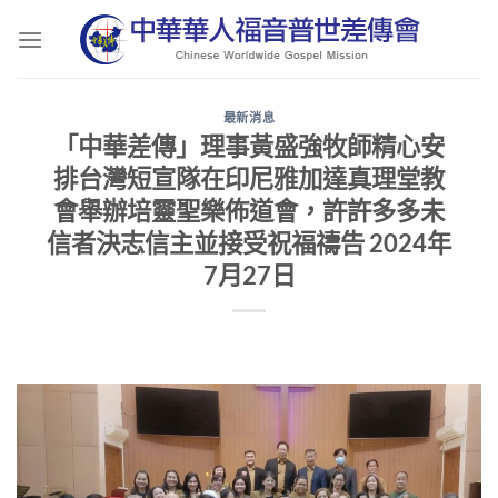
Skip
to
content
最新消息
「中華差傳」理事黃盛強牧師精心安
排台灣短宣隊在印尼雅加達真理堂教
會舉辦培靈聖樂佈道會，許許多多未
信者決志信主並接受祝福禱告 2024年
7月27日